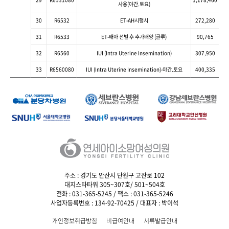
사용(야간.토요)
30
R6532
ET-AH시행시
272,280
31
R6533
ET-배아 선별 후 추가배양 (글루)
90,765
32
R6560
IUI (Intra Uterine Insemination)
307,950
33
R6560080
IUI (Intra Uterine Insemination)-야간.토요
400,335
주소 : 경기도 안산시 단원구 고잔로 102
대지스타타워 305~307호/ 501~504호
전화 : 031-365-5245 / 팩스 : 031-365-5246
사업자등록번호 : 134-92-70425 / 대표자 : 박이석
개인정보취급방침
비급여안내
서류발급안내