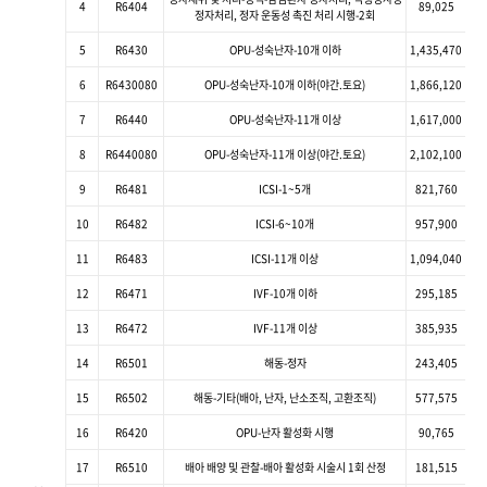
4
R6404
89,025
정자처리, 정자 운동성 촉진 처리 시행-2회
5
R6430
OPU-성숙난자-10개 이하
1,435,470
6
R6430080
OPU-성숙난자-10개 이하(야간.토요)
1,866,120
7
R6440
OPU-성숙난자-11개 이상
1,617,000
8
R6440080
OPU-성숙난자-11개 이상(야간.토요)
2,102,100
9
R6481
ICSI-1~5개
821,760
10
R6482
ICSI-6~10개
957,900
11
R6483
ICSI-11개 이상
1,094,040
12
R6471
IVF-10개 이하
295,185
13
R6472
IVF-11개 이상
385,935
14
R6501
해동-정자
243,405
15
R6502
해동-기타(배아, 난자, 난소조직, 고환조직)
577,575
16
R6420
OPU-난자 활성화 시행
90,765
17
R6510
배아 배양 및 관찰-배아 활성화 시술시 1회 산정
181,515