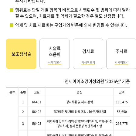
주시기 바랍니다.
행위료는 단일 개별 항목의 비용으로 시행횟수 및 범위에 따라 달라
질 수 있으며, 치료재료 및 약제가 필요한 경우 별도 산정됩니다.
약제 및 치료 재료비는 구입가의 변동에 의해 변경될 수 있습니다.
시술료
검사료
주사료
보조생식술
초음파
자세히보기
자세히보기
자세히보기
연세아이소망여성의원 '2026년' 기준
분류
순번
코드
명칭
금액
1
R6401
정자채취 및 처리-정액
185,475
2
R6402
정자채취 및 처리-정액-동일 시술주기내 2회
55,650
정자채취 및 처리-정액-감염환자 정자처리, 역행성사정
3
R6403
296,775
정자처리, 정자 운동성 촉진 처리 시행
정자채취 및 처리-정액-감염환자 정자처리, 역행성사정